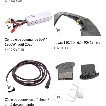
Prix de vente
€45.00 EUR
Centrale de commande 60V /
Tuyau 110/50 - 6,5 ; 90/65 - 6,5
1800W (août 2020)
Prix de vente
€32.50 EUR
Prix de vente
€109.50 EUR
Câble de connexion afficheur /
unité de commande