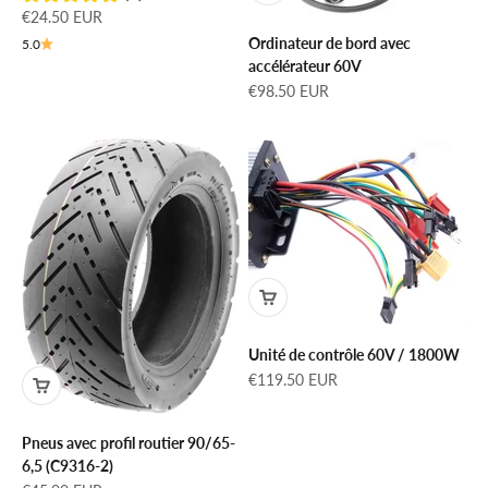
Prix de vente
€24.50 EUR
Ordinateur de bord avec
5.0
accélérateur 60V
Prix de vente
€98.50 EUR
Unité de contrôle 60V / 1800W
Prix de vente
€119.50 EUR
Pneus avec profil routier 90/65-
6,5 (C9316-2)