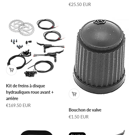
Prix de vente
€25.50 EUR
Kit de freins à disque
hydrauliques roue avant +
arrière
Prix de vente
€169.50 EUR
Bouchon de valve
Prix de vente
€1.50 EUR