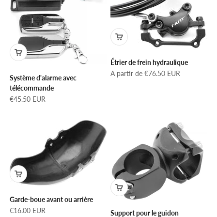
Étrier de frein hydraulique
Prix de vente
A partir de €76.50 EUR
Système d'alarme avec
télécommande
Prix de vente
€45.50 EUR
Garde-boue avant ou arrière
Prix de vente
€16.00 EUR
Support pour le guidon