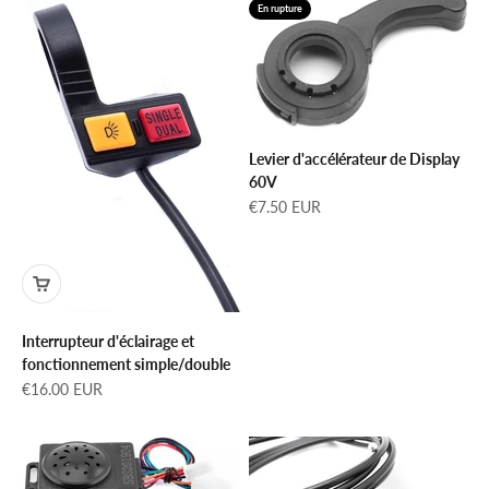
En rupture
Levier d'accélérateur de Display
60V
Prix de vente
€7.50 EUR
Interrupteur d'éclairage et
fonctionnement simple/double
Prix de vente
€16.00 EUR