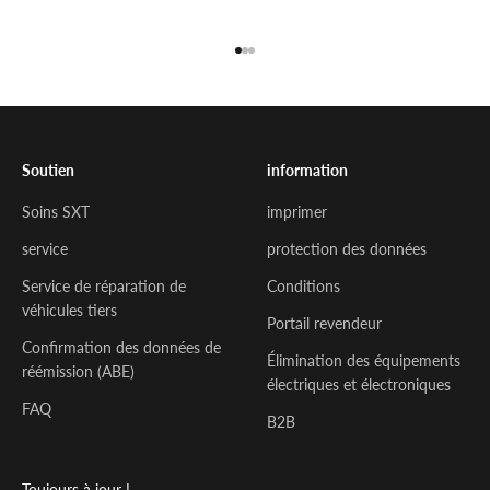
Aller à l'élément 1
Aller à l'élément 2
Aller à l'élément 3
Soutien
information
Soins SXT
imprimer
service
protection des données
Service de réparation de
Conditions
véhicules tiers
Portail revendeur
Confirmation des données de
Élimination des équipements
réémission (ABE)
électriques et électroniques
FAQ
B2B
Toujours à jour !