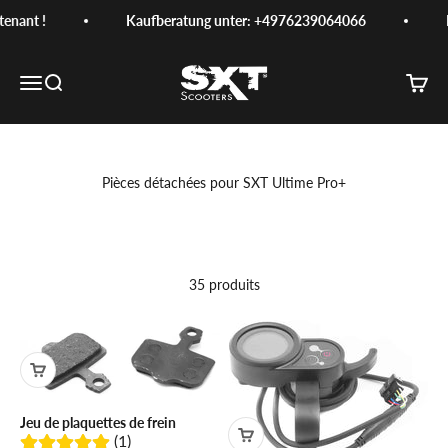
Passer au contenu
nant !
Kaufberatung unter: +4976239064066
N
SXT-Scooters
Menu
Recherche
Panier
Pièces détachées pour SXT Ultime Pro+
35 produits
Jeu de plaquettes de frein
(1)