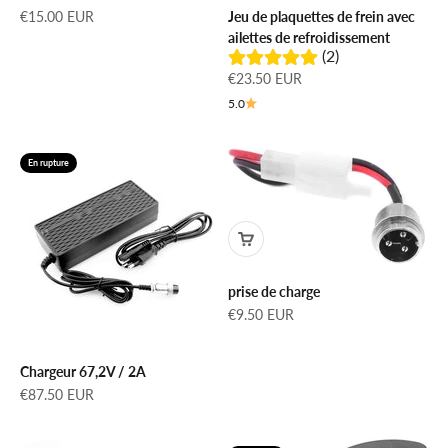
Prix de vente
€15.00 EUR
Jeu de plaquettes de frein avec
ailettes de refroidissement
(2)
Prix de vente
€23.50 EUR
5.0
En rupture
prise de charge
Prix de vente
€9.50 EUR
Chargeur 67,2V / 2A
Prix de vente
€87.50 EUR