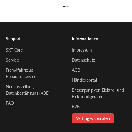
Gehe zu Element 1
Gehe zu Element 2
Gehe zu Element 3
Support
Informationen
SXT Care
Impressum
Service
Datenschutz
Fremdfahrzeug
AGB
Reparaturservice
Händlerportal
Neuausstellung
Entsorgung von Elektro- und
Datenbestätigung (ABE)
Elektronikgeräten
FAQ
B2B
Vertrag widerrufen