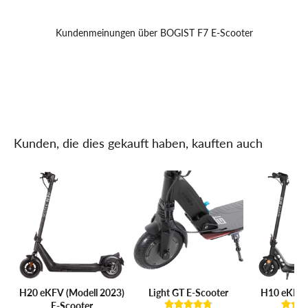
Kundenmeinungen über BOGIST F7 E-Scooter
Kunden, die dies gekauft haben, kauften auch
H20 eKFV (Modell 2023)
Light GT E-Scooter
H10 eKFV 
E-Scooter