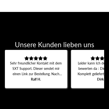
Unsere Kunden lieben uns
Sehr freundlicher Kontakt mit dem
Leider kann Ich den A
SXT Support. Dieser sendet mir
bewerten da : Die B
einen Link zur Bestellung. Nach
Komplett geliefert w
dem Erhalt und Einbau des
Ralf H.
lieferung schon 14 
Dirk S.
Daumengas funktioniert der Roller
komunikation ist 
wieder.
schlecht.