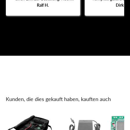
dem Erhalt und Einbau des
Ralf H.
lieferung schon 14 
Dirk S.
Daumengas funktioniert der Roller
komunikation ist 
wieder.
schlecht.
Kunden, die dies gekauft haben, kauften auch