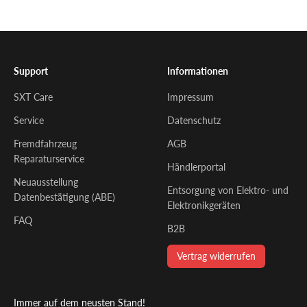
Gehe zu Element 1
Gehe zu Element 2
Gehe zu Element 3
Support
Informationen
SXT Care
Impressum
Service
Datenschutz
Fremdfahrzeug
AGB
Reparaturservice
Händlerportal
Neuausstellung
Entsorgung von Elektro- und
Datenbestätigung (ABE)
Elektronikgeräten
FAQ
B2B
Vertrag widerrufen
Immer auf dem neusten Stand!