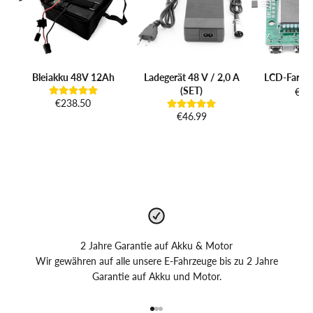
Bleiakku 48V 12Ah
Ladegerät 48 V / 2,0 A
LCD-Farbdi
(SET)
€98
€238.50
€46.99
2 Jahre Garantie auf Akku & Motor
Wir gewähren auf alle unsere E-Fahrzeuge bis zu 2 Jahre
Garantie auf Akku und Motor.