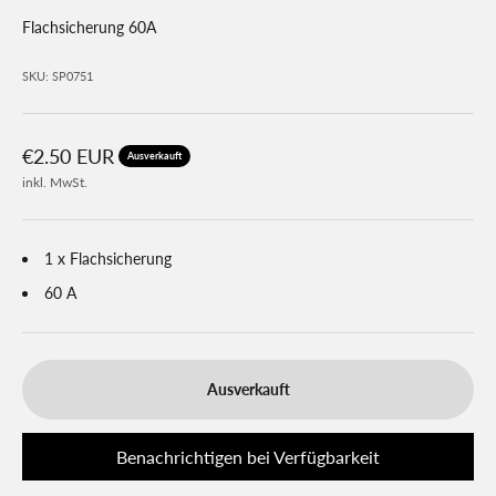
Flachsicherung 60A
SKU: SP0751
Angebot
€2.50 EUR
Ausverkauft
inkl. MwSt.
1 x Flachsicherung
60 A
Ausverkauft
Benachrichtigen bei Verfügbarkeit