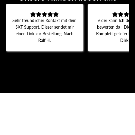
Sehr freundlicher Kontakt mit dem
Leider kann Ich den A
SXT Support. Dieser sendet mir
bewerten da : Die B
einen Link zur Bestellung. Nach
Komplett geliefert w
dem Erhalt und Einbau des
Ralf H.
lieferung schon 14 
Dirk S.
Daumengas funktioniert der Roller
komunikation ist 
wieder.
schlecht.