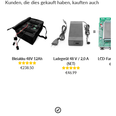
Kunden, die dies gekauft haben, kauften auch
Bleiakku 48V 12Ah
Ladegerät 48 V / 2,0 A
LCD-Farbdi
(SET)
€98
€238.50
€46.99