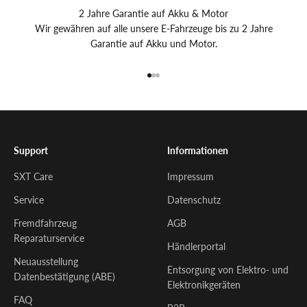
2 Jahre Garantie auf Akku & Motor
Wir gewähren auf alle unsere E-Fahrzeuge bis zu 2 Jahre
Garantie auf Akku und Motor.
Gehe zu Element 1
Gehe zu Element 2
Gehe zu Element 3
Support
Informationen
SXT Care
Impressum
Service
Datenschutz
Fremdfahrzeug
AGB
Reparaturservice
Händlerportal
Neuausstellung
Entsorgung von Elektro- und
Datenbestätigung (ABE)
Elektronikgeräten
FAQ