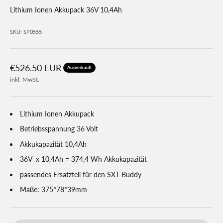
Lithium Ionen Akkupack 36V 10,4Ah
SKU: SP0555
Angebot
€526.50 EUR
Ausverkauft
inkl. MwSt.
Lithium Ionen Akkupack
Betriebsspannung 36 Volt
Akkukapazität 10,4Ah
36V x 10,4Ah = 374,4 Wh Akkukapazität
passendes Ersatzteil für den SXT Buddy
Maße: 375*78*39mm